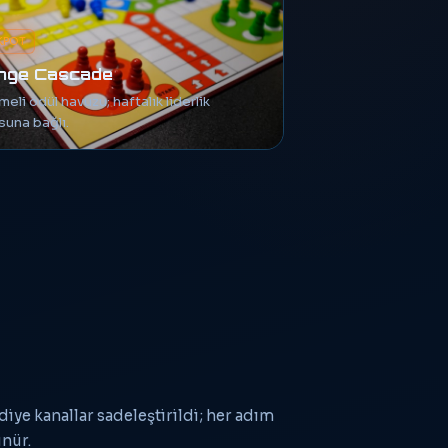
KPOT
nge Cascade
eli ödül havuzu; haftalık liderlik
suna bağlı.
diye kanallar sadeleştirildi; her adım
nür.