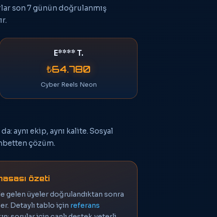
tarlar son 7 günün doğrulanmış
r.
E**** T.
₺64.780
Cyber Reels Neon
a: aynı ekip, aynı kalite. Sosyal
ohbetten çözüm.
asası özeti
zle gelen üyeler doğrulandıktan sonra
r. Detaylı tablo için
referans
n; sorular için canlı destek yeterli.