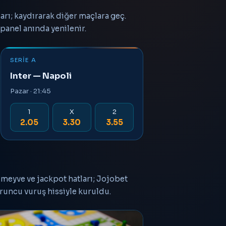
ları; kaydırarak diğer maçlara geç.
panel anında yenilenir.
SERIE A
Inter — Napoli
Pazar · 21:45
1
X
2
2.05
3.30
3.55
k meyve ve jackpot hatları; Jojobet
turuncu vuruş hissiyle kuruldu.