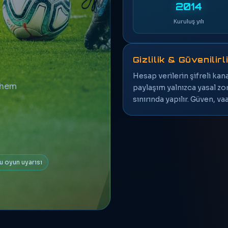
2014
Kuruluş yılı
Gizlilik & Güvenilirl
Hesap verilerin şifreli kana
 hem
paylaşım yalnızca yasal zor
sınırında yapılır. Güven, va
u oyun uyarısı