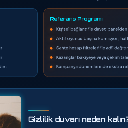
Referans Programı
Kişisel bağlantı ile davet; panelde
i
Aktif oyuncu başına komisyon; hafta
ır
Sahte hesap filtreleri ile adil dağıt
ir
Kazançlar bakiyeye veya çekim tale
adım
Kampanya dönemlerinde ekstra ref
Gizlilik duvarı neden kalın