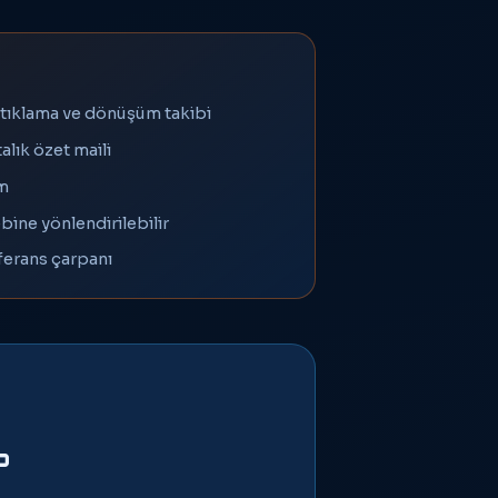
n tıklama ve dönüşüm takibi
lık özet maili
ım
bine yönlendirilebilir
erans çarpanı
?