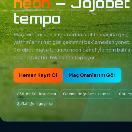
neon
— Jojobet
tempo
Maç temposunu kaçırmadan slot masasına geç;
yatırımlarını net gör, çekimini beklemeden yönet.
Jojobet, mavi-turuncu neon paneliyle hem bahis
casino tarafını tek akışta topluyor.
Hemen Kayıt Ol
Maç Oranlarını Gör
256-bit SSL koruması
Ödeme doğrulama katmanı
Soruml
Şeffaf işlem geçmişi