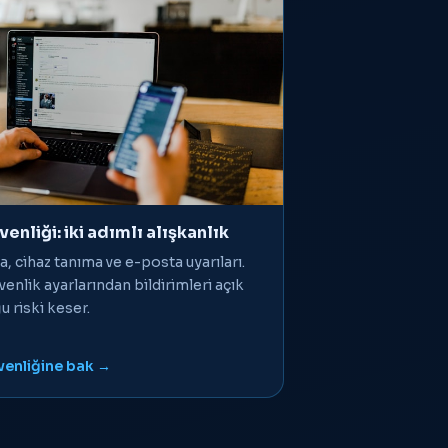
enliği: iki adımlı alışkanlık
a, cihaz tanıma ve e-posta uyarıları.
enlik ayarlarından bildirimleri açık
 riski keser.
enliğine bak →