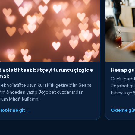
t volatilitesi: bütçeyi turuncu çizgide
Hesap güv
tmak
Güçlü parol
ek volatilite uzun kuraklık getirebilir. Seans
Jojobet güv
tini önceden yazıp Jojobet cüzdanından
tutmak çoğu
rum kilidi” kullanın.
 lobisine git →
Ödeme güv