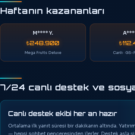
Haftanın kazananları
M**** Y.
A***
₺248.900
₺112
Mega Fruits Deluxe
Canlı · GS-
7/24 canlı destek ve sosya
Canlı destek ekibi her an hazır
Ortalama ilk yanıt süresi bir dakikanın altında. Yatırı
— hepsi sohbet penceresinden ilerler. Destek asla şif