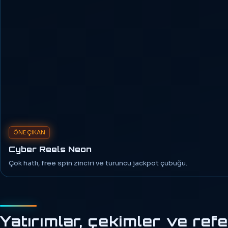
ÖNE ÇIKAN
Cyber Reels Neon
Çok hatlı, free spin zinciri ve turuncu jackpot çubuğu.
Yatırımlar, çekimler ve ref