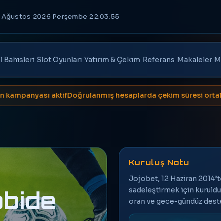
 Ağustos 2026 Perşembe 22:03:57
l Bahisleri
Slot Oyunları
Yatırım & Çekim
Referans
Makaleler
M
ğrulanmış hesaplarda çekim süresi ortalama
22 dk
7/24 canlı 
Kuruluş Notu
Jojobet, 12 Haziran 2014’t
sadeleştirmek için kuruldu.
obide
oran ve gece-gündüz dest