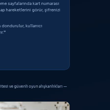
eme sayfalarında kart numarası
p hareketlerini görür, şifrenizi
dondurulur, kullanıcı
r.”
itesi ve güvenli oyun alışkanlıkları —