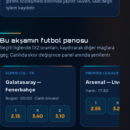
gizlilik sözleşmesi sınırında yapılır. Güven, vaat değil
işlem kaydıdır.
Bu akşamın futbol panosu
Seçili liglerde 1X2 oranları; kaydırarak diğer maçlara
geç. Canlıda skor değişince panel anında yenilenir.
SÜPER LIG · TR
PREMIER LEAGUE
Galatasaray —
Arsenal — Liverp
Fenerbahçe
Yarın · 17:30
Bugün · 20:00 · Canlı öncesi
1
X
2.55
3.25
1
X
2
2.15
3.40
3.10