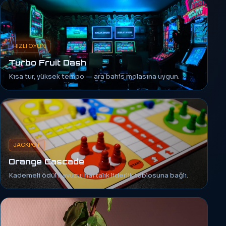
HIZLI OYUN
Turbo Fruit Dash
Kısa tur, yüksek tempo — ara bahis molasına uygun.
JACKPOT
Orange Cascade
Kademeli ödül havuzu; haftalık liderlik tablosuna bağlı.