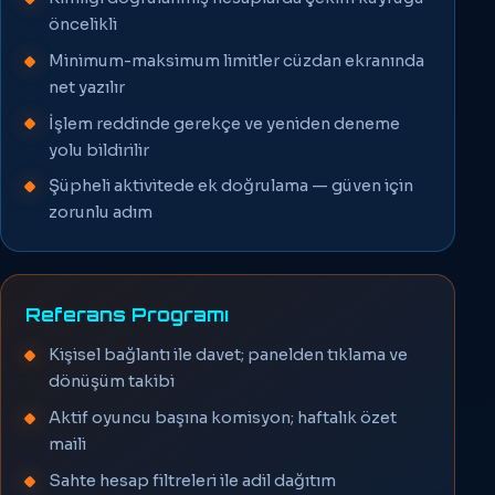
öncelikli
Minimum-maksimum limitler cüzdan ekranında
net yazılır
İşlem reddinde gerekçe ve yeniden deneme
yolu bildirilir
Şüpheli aktivitede ek doğrulama — güven için
zorunlu adım
Referans Programı
Kişisel bağlantı ile davet; panelden tıklama ve
dönüşüm takibi
Aktif oyuncu başına komisyon; haftalık özet
maili
Sahte hesap filtreleri ile adil dağıtım