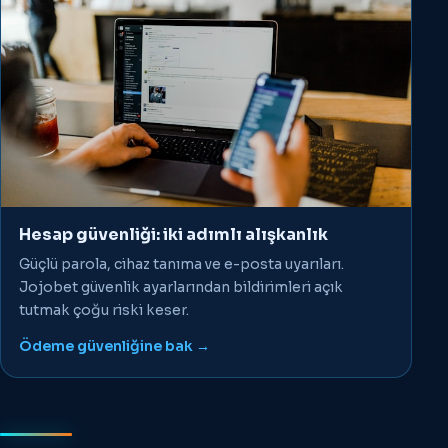
Hesap güvenliği: iki adımlı alışkanlık
Güçlü parola, cihaz tanıma ve e-posta uyarıları.
Jojobet güvenlik ayarlarından bildirimleri açık
tutmak çoğu riski keser.
Ödeme güvenliğine bak →