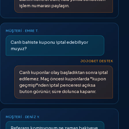
işlem numarası paylaşın.
MÜŞTERI · EMRE T.
Canlı bahiste kuponu iptal edebiliyor
muyuz?
JOJOBET DESTEK
Canlı kuponlar olay başladıktan sonra iptal
edilemez. Maç öncesi kuponlarda “kupon
geçmişi”nden iptal penceresi açıksa
buton görünür; süre dolunca kapanır.
MÜŞTERI · DENIZ Y.
Referans komisyonum ne zaman bakiyeye