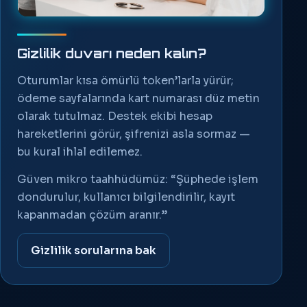
Gizlilik duvarı neden kalın?
Oturumlar kısa ömürlü token’larla yürür;
ödeme sayfalarında kart numarası düz metin
olarak tutulmaz. Destek ekibi hesap
hareketlerini görür, şifrenizi asla sormaz —
bu kural ihlal edilemez.
Güven mikro taahhüdümüz: “Şüphede işlem
dondurulur, kullanıcı bilgilendirilir, kayıt
kapanmadan çözüm aranır.”
Gizlilik sorularına bak