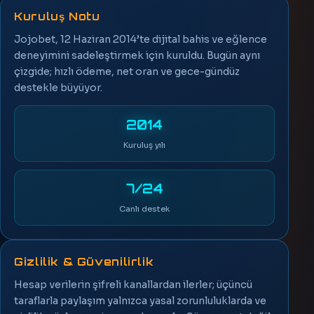
Kuruluş Notu
Jojobet, 12 Haziran 2014’te dijital bahis ve eğlence
deneyimini sadeleştirmek için kuruldu. Bugün aynı
çizgide; hızlı ödeme, net oran ve gece-gündüz
destekle büyüyor.
2014
Kuruluş yılı
7/24
Canlı destek
Gizlilik & Güvenilirlik
Hesap verilerin şifreli kanallardan ilerler; üçüncü
taraflarla paylaşım yalnızca yasal zorunluluklarda ve