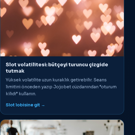
Slot volatilitesi: bütçeyi turuncu çizgide
tutmak
Yüksek volatilite uzun kuraklık getirebilir. Seans
limitini önceden yazıp Jojobet cüzdanından “oturum
kilidi” kullanın.
Slot lobisine git →