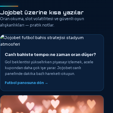
Jojobet üzerine kısa yazılar
Oran okuma, slot volatilitesi ve güvenli oyun
alışkanlıkları — pratik notlar.
Canlı bahiste tempo: ne zaman oran düşer?
Gol beklentisi yükselirken piyasayı izlemek, acele
kupondan daha çok işe yarar. Jojobet canlı
panelinde dakika bazlı hareketi okuyun.
Futbol panosuna dön →