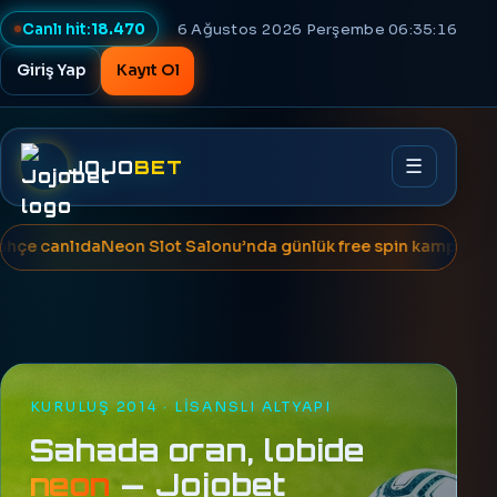
Canlı hit:
18.470
6 Ağustos 2026 Perşembe 06:35:18
Giriş Yap
Kayıt Ol
JOJO
BET
☰
Slot Salonu’nda günlük free spin kampanyası aktif
Doğrulanmı
KURULUŞ 2014 · LISANSLI ALTYAPI
Sahada oran, lobide
neon
— Jojobet